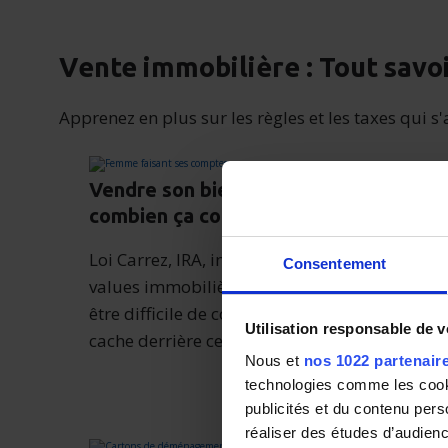
Vente immobilière : Tout savo
Apprenez en plus sur les règles et les taxes qui 
Vendre son bien immobilier,
combien ça coûte ?
Loi Carrez, IRA, imposition des plus-
Consentement
values immobilières… Il peut parfois
être difficile de comprendre ce qui se
Utilisation responsable de 
cache derrière ces termes.
Nous et
nos 1022 partenair
technologies comme les cooki
publicités et du contenu per
réaliser des études d’audienc