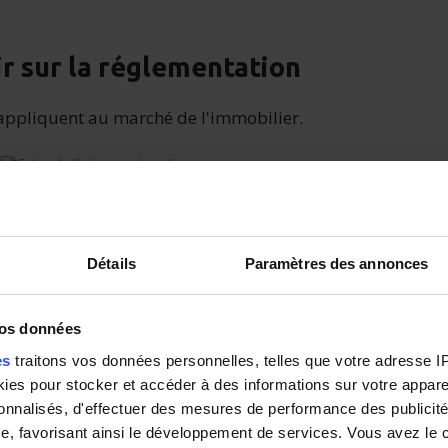
ir sur la réglementation
s'appliquent au marché de l'immobilier.
Vendre son logement après une
séparation
Une séparation n'est jamais facile et
Détails
Paramètres des annonces
la vente d’un bien peut rapidement
devenir une source de stress
vos données
supplémentaire.
es
traitons vos données personnelles, telles que votre adresse IP,
es pour stocker et accéder à des informations sur votre appareil
sonnalisés, d'effectuer des mesures de performance des publicité
e, favorisant ainsi le développement de services. Vous avez le ch