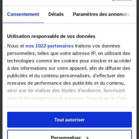
connue pour son activité thermale, c’est une
Consentement
Détails
Paramètres des annonces
destination à la popularité croissante et qui attire
régulièrement de nouveaux habitants. Le marché
de l'immobilier local est en plein développement et
Utilisation responsable de vos données
reste accessible malgré des prix en augmentation
Nous et
nos 1022 partenaires
traitons vos données
ces dernières années.
personnelles, telles que votre adresse IP, en utilisant des
technologies comme les cookies pour stocker et accéder
De taille moyenne, elle propose pourtant à ses
à des informations sur votre appareil, afin de diffuser des
habitants une offre culturelle importante et de
publicités et du contenu personnalisés, d'effectuer des
qualité : musées, opéra, cinéma, médiathèque…
mesures de performance des publicités et du contenu,
Les Vichyssois apprécient d’autre part les
ainsi que de réaliser des études d’audience, favorisant
ainsi le développement de services. Vous avez le choix
nombreux espaces verts présents dans la
quant à l'utilisation de vos données et à leurs finalités.
commune.
Vous pouvez modifier ou retirer votre consentement à
Tout autoriser
tout moment en consultant la Déclaration relative aux
Les quartiers suivants sont particulièrement
cookies ou en cliquant sur l'icône de confidentialité.
recherchés à Vichy :
Personnaliser