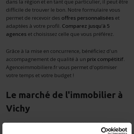
dans la région et en tant que particulier, il peut être
difficile de trouver le bon. Notre formulaire vous
permet de recevoir des
offres personnalisées
et
adaptées à votre profil.
Comparez jusqu'à 5
agences
et choisissez celle que vous préférez.
Grâce à la mise en concurrence, bénéficiez d'un
accompagnement de qualité à un
prix compétitif
.
Agenceimmobiliere.fr vous permet d'optimiser
votre temps et votre budget !
Le marché de l'immobilier à
Vichy
Située dans le département de l’Allier, Vichy est une
ville moyenne où il fait bon vivre. Principalement