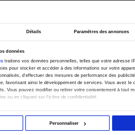
Détails
Paramètres des annonces
vos données
es
traitons vos données personnelles, telles que votre adresse IP,
es pour stocker et accéder à des informations sur votre appareil
sonnalisés, d'effectuer des mesures de performance des publicité
e, favorisant ainsi le développement de services. Vous avez le ch
ités. Vous pouvez modifier ou retirer votre consentement à tout 
es ou en cliquant sur l'icône de confidentialité.
imerions également :
tions sur votre localisation géographique qui peuvent être précis
Personnaliser
eil en l'analysant activement pour en relever les caractéristique