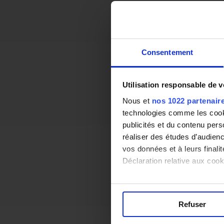
Consentement
Utilisation responsable de 
Nous et
nos 1022 partenair
technologies comme les cooki
publicités et du contenu per
réaliser des études d’audienc
vos données et à leurs final
Déclaration relative aux cooki
Si vous le permettez, nous a
Collecter des informa
Refuser
Identifier votre appar
digitales).