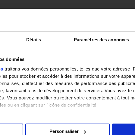
Détails
Paramètres des annonces
vos données
es
traitons vos données personnelles, telles que votre adresse IP,
es pour stocker et accéder à des informations sur votre appareil
sonnalisés, d'effectuer des mesures de performance des publicité
e, favorisant ainsi le développement de services. Vous avez le ch
ités. Vous pouvez modifier ou retirer votre consentement à tout 
es ou en cliquant sur l'icône de confidentialité.
imerions également :
tions sur votre localisation géographique qui peuvent être précis
Personnaliser
eil en l'analysant activement pour en relever les caractéristique