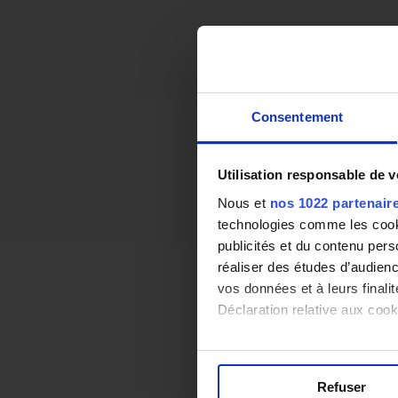
Consentement
Utilisation responsable de 
Nous et
nos 1022 partenair
technologies comme les cooki
publicités et du contenu per
réaliser des études d’audienc
vos données et à leurs final
Déclaration relative aux cooki
Si vous le permettez, nous a
Collecter des informa
Refuser
Identifier votre appar