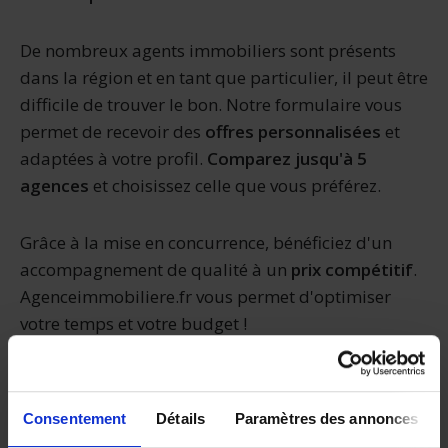
De nombreux agents immobiliers sont présents
dans la région et en tant que particulier, il peut être
difficile de trouver le bon. Notre formulaire vous
permet de recevoir des
offres personnalisées
et
adaptées à votre profil.
Comparez jusqu'à 5
agences
et choisissez celle que vous préférez.
Grâce à la mise en concurrence, bénéficiez d'un
accompagnement de qualité à un
prix compétitif
.
Agenceimmobiliere.fr vous permet d'optimiser
votre temps et votre budget !
Le marché de l'immobilier à
Consentement
Détails
Paramètres des annonces
Quimper