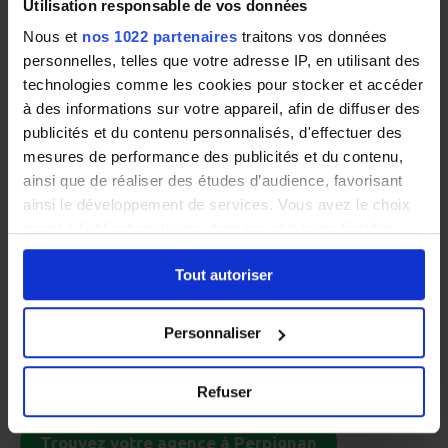
Utilisation responsable de vos données
une ville populaire auprès des Français qui
Nous et
nos 1022 partenaires
traitons vos données
souhaitent profiter du soleil du Sud à des prix
personnelles, telles que votre adresse IP, en utilisant des
abordables.
technologies comme les cookies pour stocker et accéder
à des informations sur votre appareil, afin de diffuser des
En plus de son climat méditerranéen, Perpignan
publicités et du contenu personnalisés, d'effectuer des
jouit d’une position géographique intéressante et
mesures de performance des publicités et du contenu,
ainsi que de réaliser des études d’audience, favorisant
fortement appréciée par ses habitants. Située à
ainsi le développement de services. Vous avez le choix
proximité de
Montpellier
et de
Narbonne
, la ville
quant à l'utilisation de vos données et à leurs finalités.
bénéficie en effet d’une très bonne desserte
Vous pouvez modifier ou retirer votre consentement à
ferroviaire et permet de facilement rejoindre
Tout autoriser
tout moment en consultant la Déclaration relative aux
l’Espagne. Finalement, les habitants de Perpignan
cookies ou en cliquant sur l'icône de confidentialité.
apprécient les nombreux espaces verts et
Personnaliser
possibilités de sorties disponibles dans le centre-
Si vous le permettez, nous aimerions également :
ville.
Collecter des informations sur votre localisation
Refuser
géographique qui peuvent être précises à plusieurs
mètres près
Trouvez votre agence à Perpignan