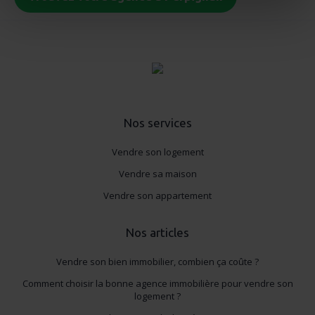
Identifier votre appareil en l'analysant activement
pour en relever les caractéristiques spécifiques
(empreintes digitales).
Pour en savoir plus sur le traitement de vos données
personnelles et définir vos préférences, reportez-vous à
la
section « Détails »
. Vous pouvez modifier ou retirer
votre consentement à tout moment à partir de la
déclaration sur les cookies.
Nos services
Vendre son logement
Les cookies nous permettent de personnaliser le contenu
et les annonces, d'offrir des fonctionnalités relatives aux
Vendre sa maison
réseaux sociaux et d'analyser le trafic de notre site.
Vendre son appartement
Nous partageons également des informations sur
l'utilisation de notre site avec nos partenaires (réseaux
Nos articles
sociaux, publicité, analyse), qui peuvent les combiner
avec d'autres informations que vous leur avez fournies
Vendre son bien immobilier, combien ça coûte ?
ou qu'ils ont collectées lors de votre utilisation de leurs
Comment choisir la bonne agence immobilière pour vendre son
services.
logement ?