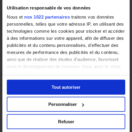
Montrouge
Utilisation responsable de vos données
Nous et
nos 1022 partenaires
traitons vos données
Proche du
14e arrondissement
de Paris, Montrouge
personnelles, telles que votre adresse IP, en utilisant des
est une commune convoitée sur le marché de
technologies comme les cookies pour stocker et accéder
l’immobilier francilien et de nombreux Français à
à des informations sur votre appareil, afin de diffuser des
la recherche d’un équilibre entre vie
publicités et du contenu personnalisés, d'effectuer des
professionnelle et vie personnelle font le choix de
mesures de performance des publicités et du contenu,
s’y installer.
ainsi que de réaliser des études d’audience, favorisant
ainsi le développement de services. Vous avez le choix
quant à l'utilisation de vos données et à leurs finalités.
Montrouge est une ville appréciée des familles et
Vous pouvez modifier ou retirer votre consentement à
des retraités pour ses quartiers résidentiels
Tout autoriser
tout moment en consultant la Déclaration relative aux
tranquilles et ses multiples espaces verts. Les
cookies ou en cliquant sur l'icône de confidentialité.
différentes lignes de transports en commun
Personnaliser
disponibles (métro, bus) permettent de facilement
Si vous le permettez, nous aimerions également :
se déplacer et de rejoindre la capitale ainsi que les
Collecter des informations sur votre localisation
Refuser
communes aux alentours.
géographique qui peuvent être précises à plusieurs
mètres près