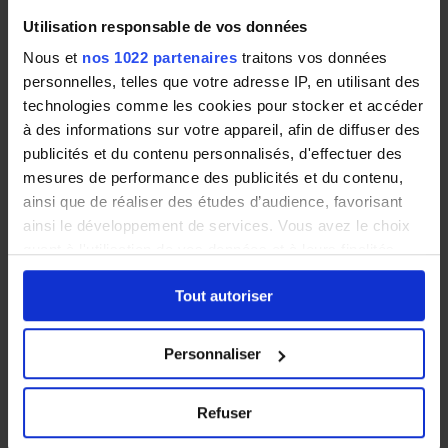
Fontainebleau
Utilisation responsable de vos données
Nous et
nos 1022 partenaires
traitons vos données
Principalement connue pour son patrimoine
personnelles, telles que votre adresse IP, en utilisant des
historique, Fontainebleau est aussi une commune
technologies comme les cookies pour stocker et accéder
recherchée par de nombreux Français qui désirent
à des informations sur votre appareil, afin de diffuser des
s’installer près de
Paris
. Cette popularité alimente
publicités et du contenu personnalisés, d'effectuer des
un marché de l’immobilier avec des prix en hausse
mesures de performance des publicités et du contenu,
constante.
ainsi que de réaliser des études d’audience, favorisant
ainsi le développement de services. Vous avez le choix
quant à l'utilisation de vos données et à leurs finalités.
Les habitants de Fontainebleau apprécient son
Vous pouvez modifier ou retirer votre consentement à
centre-ville qui compte de nombreux commerces
Tout autoriser
tout moment en consultant la Déclaration relative aux
ainsi que plusieurs restaurants et cafés leur
cookies ou en cliquant sur l'icône de confidentialité.
permettant de sortir près de chez eux.
Personnaliser
Fontainebleau est également une ville idéale pour
Si vous le permettez, nous aimerions également :
les sportifs qui profitent d’un accès direct à la forêt
Collecter des informations sur votre localisation
Refuser
et à différents équipements sportifs de qualité.
géographique qui peuvent être précises à plusieurs
mètres près