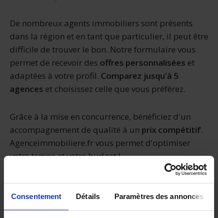
De nombreux agents immobiliers sont présents
dans la région et en tant que particulier, il peut être
difficile de trouver le bon. Notre formulaire vous
permet de recevoir des
offres personnalisées
et
adaptées à votre profil.
Comparez jusqu'à 5
agences
et choisissez celle que vous préférez.
Grâce à la mise en concurrence, bénéficiez d'un
accompagnement de qualité à un
prix compétitif
.
Agenceimmobiliere.fr vous permet d'optimiser
votre temps et votre budget !
Le marché de l'immobilier à
Consentement
Détails
Paramètres des annonces
Cagnes-sur-Mer