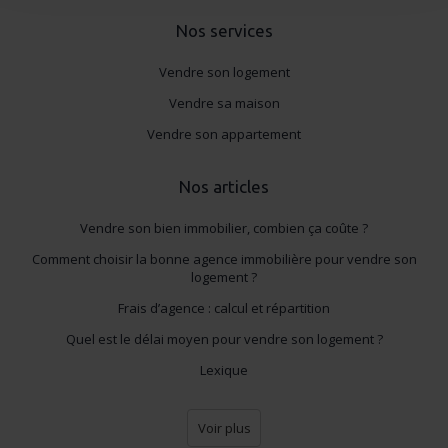
Pour en savoir plus sur le traitement de vos données
personnelles et définir vos préférences, reportez-vous à
Nos services
la
section « Détails »
. Vous pouvez modifier ou retirer
Vendre son logement
votre consentement à tout moment à partir de la
déclaration sur les cookies.
Vendre sa maison
Vendre son appartement
Les cookies nous permettent de personnaliser le contenu
et les annonces, d'offrir des fonctionnalités relatives aux
Nos articles
réseaux sociaux et d'analyser le trafic de notre site.
Nous partageons également des informations sur
Vendre son bien immobilier, combien ça coûte ?
l'utilisation de notre site avec nos partenaires (réseaux
Comment choisir la bonne agence immobilière pour vendre son
sociaux, publicité, analyse), qui peuvent les combiner
logement ?
avec d'autres informations que vous leur avez fournies
Frais d’agence : calcul et répartition
ou qu'ils ont collectées lors de votre utilisation de leurs
Quel est le délai moyen pour vendre son logement ?
services.
Lexique
Voir plus