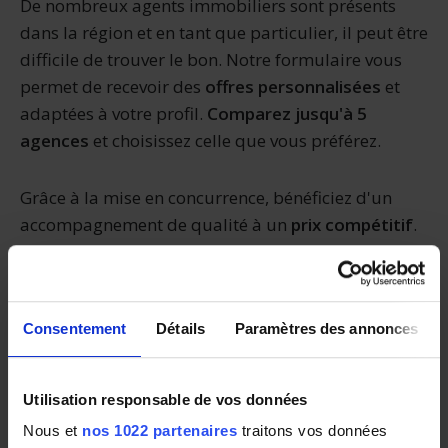
De nombreux agents immobiliers sont présents
dans la région et en tant que particulier, il peut être
difficile de trouver le bon. Notre formulaire vous
permet de recevoir des
offres personnalisées
et
adaptées à votre profil.
Comparez jusqu'à 5
agences
et choisissez celle que vous préférez.
Grâce à la mise en concurrence, bénéficiez d'un
accompagnement de qualité à un
prix compétitif
.
Agenceimmobiliere.fr vous permet d'optimiser
votre temps et votre budget !
Consentement
Détails
Paramètres des annonces
Le marché de l'immobilier à
Beauvais
Utilisation responsable de vos données
Nous et
nos 1022 partenaires
traitons vos données
Préfecture de l’Oise, Beauvais est une ville