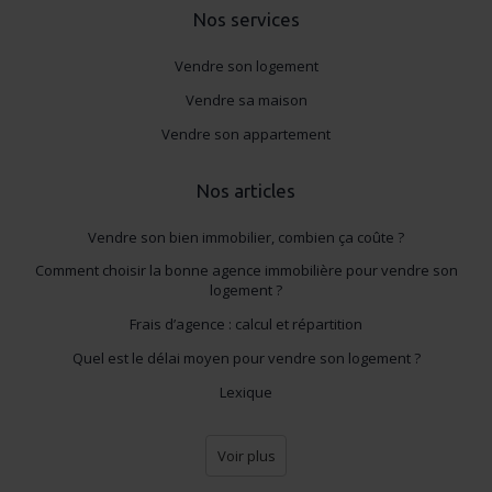
l'utilisation de notre site avec nos partenaires (réseaux
Nos services
sociaux, publicité, analyse), qui peuvent les combiner
Vendre son logement
avec d'autres informations que vous leur avez fournies
ou qu'ils ont collectées lors de votre utilisation de leurs
Vendre sa maison
services.
Vendre son appartement
Nos articles
Vendre son bien immobilier, combien ça coûte ?
Comment choisir la bonne agence immobilière pour vendre son
logement ?
Frais d’agence : calcul et répartition
Quel est le délai moyen pour vendre son logement ?
Lexique
Voir plus